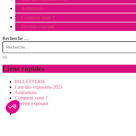
Animations
Comment venir ?
Devenir exposant
Recherche …
Liens rapides
BILLETTERIE
Liste des exposants 2025
Animations
Comment venir ?
Devenir exposant
Visiter
Animations
Exposer
Presse/partenaires
Infos pratiques