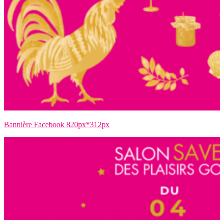
Bannière Facebook 820px*312px