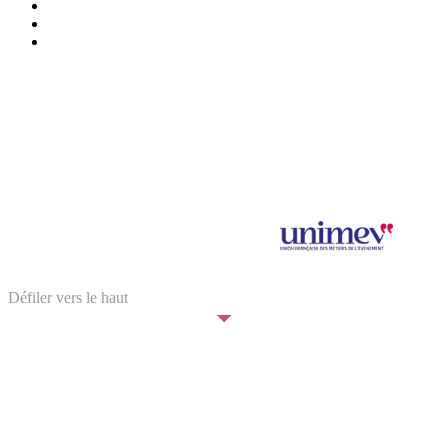
Presse/partenaires
Infos pratiques
BILLETTERIE
Mentions légales et données personnelles
Salon Saveurs des Plaisirs Gourmands 2024 © SPAS Organisation
SPAS Organisation est adhérent à
Illustration : © Elina Bouyssou
Défiler vers le haut