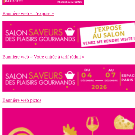
Bannière web « J’expose »
Bannière web « Votre entrée à tarif réduit »
Bannière web pictos