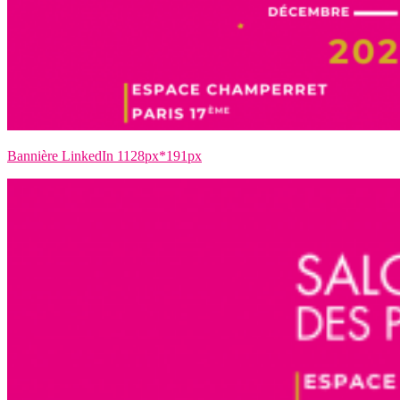
Bannière LinkedIn 1128px*191px