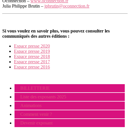
Oconnection –
www.oconnection.fr
Julia Philippe Brutin –
jpbrutin@oconnection.fr
Si vous voulez en savoir plus, vous pouvez consulter les
communiqués des autres éditions :
Espace presse 2020
Espace presse 2019
Espace presse 2018
Espace presse 2017
Espace presse 2016
BILLETTERIE
Liste des exposants 2025
Animations
Comment venir ?
Devenir exposant