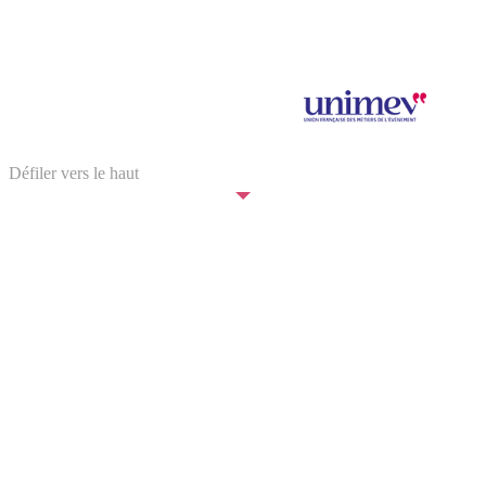
Salon Saveurs des Plaisirs Gourmands 2024 © SPAS Organisation
SPAS Organisation est adhérent à
Illustration : © Elina Bouyssou
Défiler vers le haut