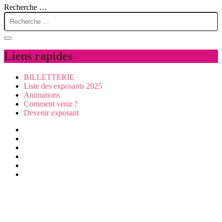
Recherche …
Liens rapides
BILLETTERIE
Liste des exposants 2025
Animations
Comment venir ?
Devenir exposant
Visiter
Animations
Exposer
Presse/partenaires
Infos pratiques
BILLETTERIE
Mentions légales et données personnelles