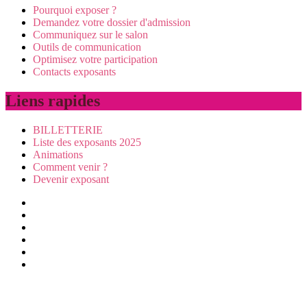
Pourquoi exposer ?
Demandez votre dossier d'admission
Communiquez sur le salon
Outils de communication
Optimisez votre participation
Contacts exposants
Liens rapides
BILLETTERIE
Liste des exposants 2025
Animations
Comment venir ?
Devenir exposant
Visiter
Animations
Exposer
Presse/partenaires
Infos pratiques
BILLETTERIE
Mentions légales et données personnelles