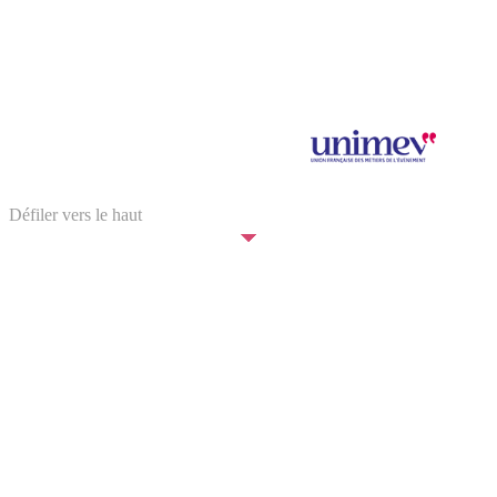
Salon Saveurs des Plaisirs Gourmands 2024 © SPAS Organisation
SPAS Organisation est adhérent à
Illustration : © Elina Bouyssou
Défiler vers le haut