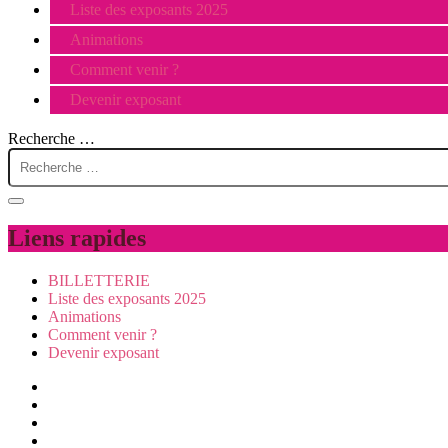
Liste des exposants 2025
Animations
Comment venir ?
Devenir exposant
Recherche …
Liens rapides
BILLETTERIE
Liste des exposants 2025
Animations
Comment venir ?
Devenir exposant
Visiter
Animations
Exposer
Presse/partenaires