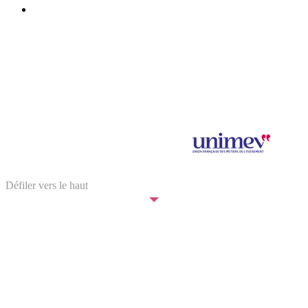
BILLETTERIE
Mentions légales et données personnelles
Salon Saveurs des Plaisirs Gourmands 2024 © SPAS Organisation
SPAS Organisation est adhérent à
Illustration : © Elina Bouyssou
Défiler vers le haut