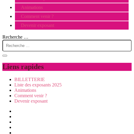
Animations
Comment venir ?
Devenir exposant
Recherche …
Liens rapides
BILLETTERIE
Liste des exposants 2025
Animations
Comment venir ?
Devenir exposant
Visiter
Animations
Exposer
Presse/partenaires
Infos pratiques