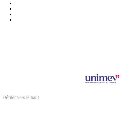
Exposer
Presse/partenaires
Infos pratiques
BILLETTERIE
Mentions légales et données personnelles
Salon Saveurs des Plaisirs Gourmands 2024 © SPAS Organisation
SPAS Organisation est adhérent à
Illustration : © Elina Bouyssou
Défiler vers le haut