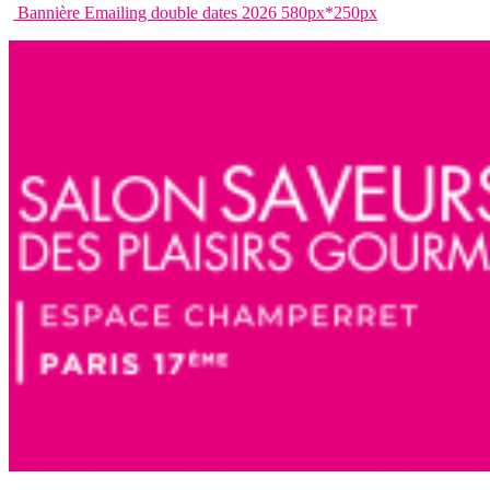
Bannière Emailing double dates 2026 580px*250px