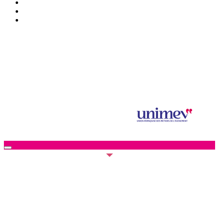
Presse/partenaires
Infos pratiques
BILLETTERIE
Mentions légales et données personnelles
Salon saveurs des plaisirs gourmands 2024 © SPAS Organisation
SPAS Organisation est adhérent à
Illustration : © Elina Bouyssou