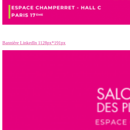
Bannière LinkedIn 1128px*191px