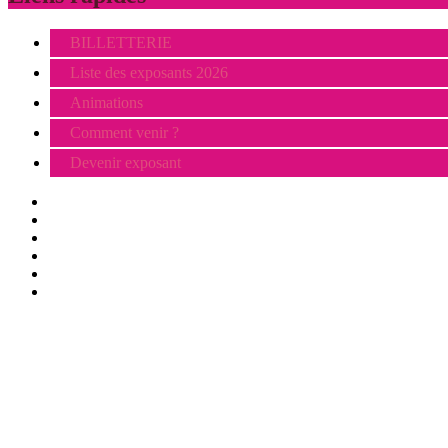
BILLETTERIE
Liste des exposants 2026
Animations
Comment venir ?
Devenir exposant
Visiter
Animations
Exposer
Presse/partenaires
Infos pratiques
BILLETTERIE