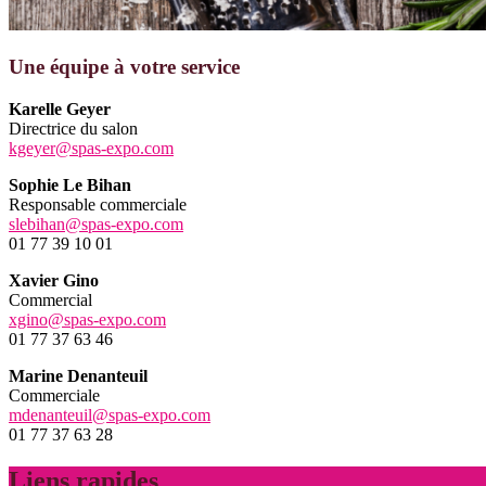
Une équipe à votre service
Karelle Geyer
Directrice du salon
kgeyer@spas-expo.com
Sophie Le Bihan
Responsable commerciale
slebihan@spas-expo.com
01 77 39 10 01
Xavier Gino
Commercial
xgino@spas-expo.com
01 77 37 63 46
Marine Denanteuil
Commerciale
mdenanteuil@spas-expo.com
01 77 37 63 28
Liens rapides