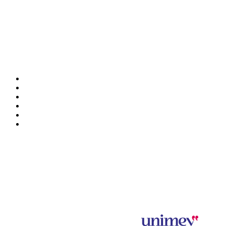
Visiter
Animations
Exposer
Presse/partenaires
Infos pratiques
BILLETTERIE
Mentions légales et données personnelles
Salon saveurs des plaisirs gourmands 2024 © SPAS Organisation