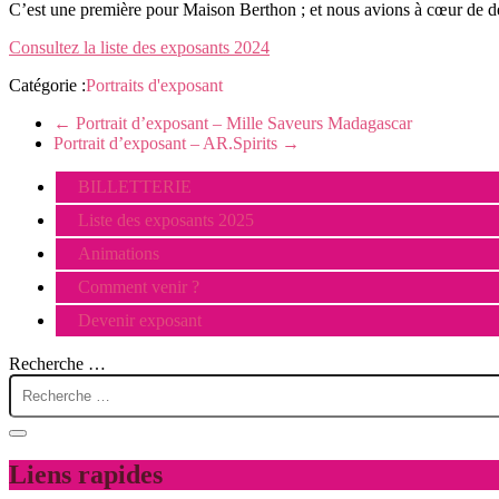
C’est une première pour Maison Berthon ; et nous avions à cœur de dé
Consultez la liste des exposants 2024
Catégorie :
Portraits d'exposant
←
Portrait d’exposant – Mille Saveurs Madagascar
Portrait d’exposant – AR.Spirits
→
BILLETTERIE
Liste des exposants 2025
Animations
Comment venir ?
Devenir exposant
Recherche …
Liens rapides