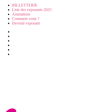
BILLETTERIE
Liste des exposants 2025
Animations
Comment venir ?
Devenir exposant
Visiter
Animations
Exposer
Presse/partenaires
Infos pratiques
BILLETTERIE