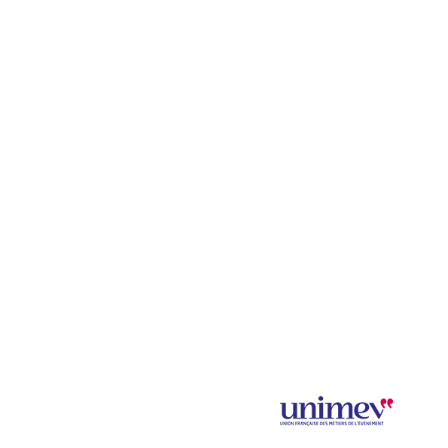
Mentions légales et données personnelles
Salon Saveurs des Plaisirs Gourmands 2024 © SPAS Organisation
SPAS Organisation est adhérent à
Illustration : © Elina Bouyssou